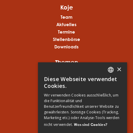
Koje
Team
Aktuelles
Termine
Stellenbörse
Downloads
Themen
×
koje
Diese Webseite verwendet
anker
GERMAN
Cookies.
taktisch klug
ENGLISH
prävention
Wir verwenden Cookies ausschließlich, um
die Funktionalität und
GERMAN
oja
Benutzerfreundlichkeit unserer Website zu
gewährleisten. Sonstige Cookies (Tracking,
Kontakt
Marketing etc.) oder Analyse-Tools werden
nicht verwendet.
Was sind Cookies?
Gallusstraße 12