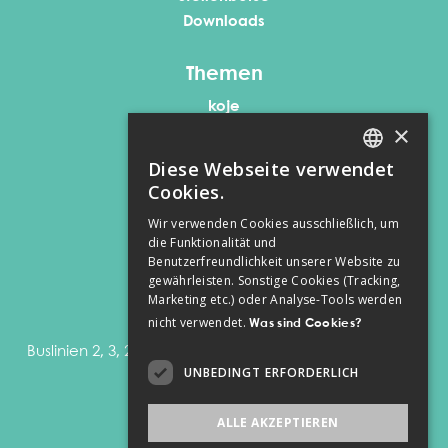
Downloads
Themen
koje
×
anker
taktisch klug
Diese Webseite verwendet
GERMAN
prävention
Cookies.
oja
ENGLISH
Wir verwenden Cookies ausschließlich, um
die Funktionalität und
GERMAN
Kontakt
Benutzerfreundlichkeit unserer Website zu
gewährleisten. Sonstige Cookies (Tracking,
Sankt-Martin-Straße 3
Marketing etc.) oder Analyse-Tools werden
6850 Dornbirn
nicht verwendet.
Was sind Cookies?
Buslinien 2, 3, 22, 23, 46, 47, 50, 52 – Haltestelle Stadtbad
UNBEDINGT ERFORDERLICH
T
+43 664 419 6666
E
anker@koje.at
ALLE AKZEPTIEREN