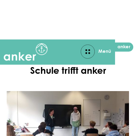
Aktuelles
anker
Menü
Close
Schule trifft anker