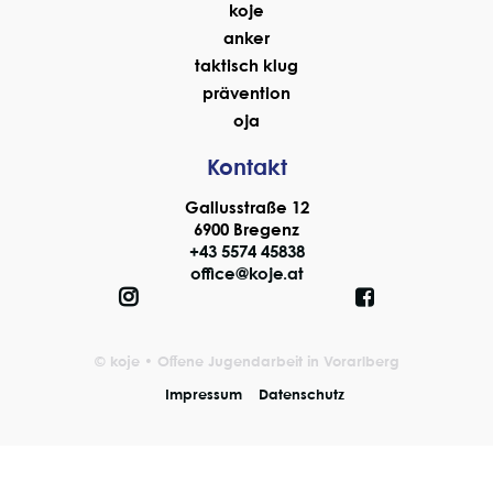
koje
anker
taktisch klug
prävention
oja
Kontakt
Gallusstraße 12
6900 Bregenz
+43 5574 45838
office@koje.at


© koje • Offene Jugendarbeit in Vorarlberg
Impressum
Datenschutz