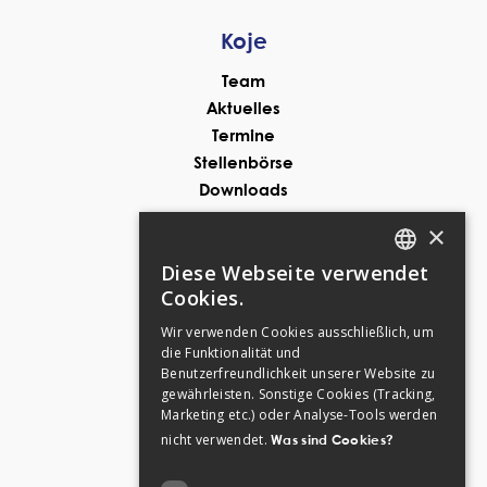
Koje
Team
Aktuelles
Termine
Stellenbörse
Downloads
×
Themen
Diese Webseite verwendet
koje
GERMAN
Cookies.
anker
ENGLISH
Wir verwenden Cookies ausschließlich, um
taktisch klug
die Funktionalität und
GERMAN
prävention
Benutzerfreundlichkeit unserer Website zu
oja
gewährleisten. Sonstige Cookies (Tracking,
Marketing etc.) oder Analyse-Tools werden
Kontakt
nicht verwendet.
Was sind Cookies?
Gallusstraße 12