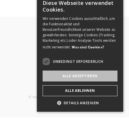
Diese Webseite verwendet
GERMAN
Cookies.
ENGLISH
Wir verwenden Cookies ausschließlich, um
die Funktionalität und
GERMAN
Benutzerfreundlichkeit unserer Website zu
Kontakt
gewährleisten. Sonstige Cookies (Tracking,
Marketing etc.) oder Analyse-Tools werden
nicht verwendet.
Was sind Cookies?
Gallusstraße 12
6900 Bregenz
UNBEDINGT ERFORDERLICH
+43 5574 45838
office@koje.at


ALLE AKZEPTIEREN
ALLE ABLEHNEN
© koje • Offene Jugendarbeit in Vorarlberg
DETAILS ANZEIGEN
Impressum
Datenschutz
Unbedingt erforderlich