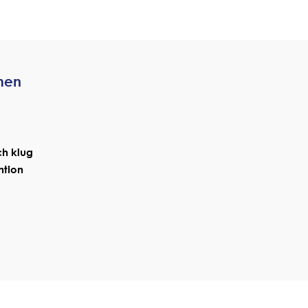
men
ch klug
ntion